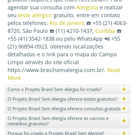
agendar sua consulta com
Alergista
e realizar
seu
teste alérgico
gratuito, entre em contato
pelos telefones:
Rio de Janeiro
☎️ +55 (21) 4063-
8720, São Paulo ☎️ (11) 4210-1437,
Curitiba
☎️
+55 (41) 3542-1838 ou pelo WhatsApp 📲 +55
(21) 96894-0923, obtendo localizações
detalhadas e o link para o mapa do Campo
Limpo através do site oficial
https://www.brasilsemalergia.com.br/.
Read
More
+
Como o Projeto Brasil Sem Alergia foi criado?
+
O Projeto Brasil Sem Alergia oferece testes gratuitos?
+
O Projeto Brasil Sem Alergia oferece consultas gratuitas?
+
O Projeto Brasil Sem Alergia oferece as vacinas e
remédios gratuitos?
+
Porque foi criado o Projeto Brasil Sem Alergia?