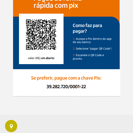
Read
More