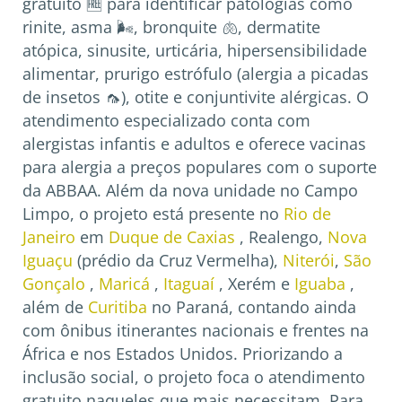
gratuito 🆓 para identificar patologias como
rinite, asma 🌬️, bronquite 🫁, dermatite
atópica, sinusite, urticária, hipersensibilidade
alimentar, prurigo estrófulo (alergia a picadas
de insetos 🦟), otite e conjuntivite alérgicas. O
atendimento especializado conta com
alergistas infantis e adultos e oferece vacinas
para alergia a preços populares com o suporte
da ABBAA. Além da nova unidade no Campo
Limpo, o projeto está presente no
Rio de
Janeiro
em
Duque de Caxias
, Realengo,
Nova
Iguaçu
(prédio da Cruz Vermelha),
Niterói
,
São
Gonçalo
,
Maricá
,
Itaguaí
, Xerém e
Iguaba
,
além de
Curitiba
no Paraná, contando ainda
com ônibus itinerantes nacionais e frentes na
África e nos Estados Unidos. Priorizando a
inclusão social, o projeto foca o atendimento
gratuito naqueles que mais necessitam. Para