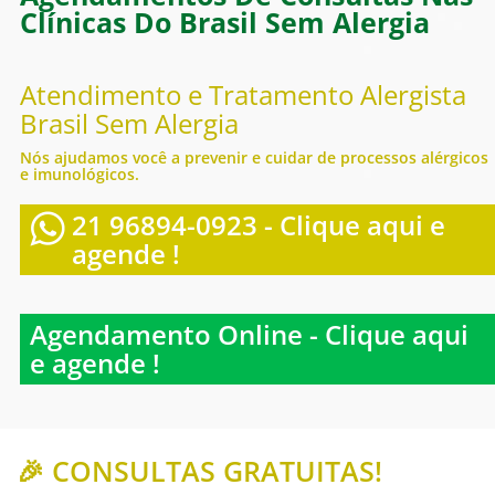
Clínicas Do Brasil Sem Alergia
Atendimento e Tratamento Alergista
Brasil Sem Alergia
Nós ajudamos você a prevenir e cuidar de processos alérgicos
e imunológicos.
21 96894-0923 - Clique aqui e
agende !
Agendamento Online - Clique aqui
e agende !
🎉 CONSULTAS GRATUITAS!