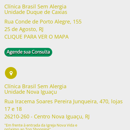
Clínica Brasil Sem Alergia
Unidade Duque de Caxias
Rua Conde de Porto Alegre, 155
Read
25 de Agosto, RJ
More
Read More
CLIQUE PARA VER O MAPA
Read
More
Read
More
Read
More
Clínica Brasil Sem Alergia
Unidade Nova Iguaçu
Rua Iracema Soares Pereira Junqueira, 470, lojas
17 e 18
26210-260 - Centro Nova Iguaçu, RJ
"Em frente à entrada da Igreja Nova Vida e
próximo ao Top Shopping"