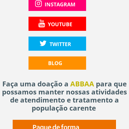
INSTAGRAM
YOUTUBE
TWITTER
BLOG
Faça uma doação a
ABBAA
para que
possamos manter nossas atividades
de atendimento e tratamento a
Read
população carente
More