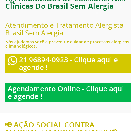
Clínicas Do Brasil Sem Alergia
Atendimento e Tratamento Alergista
Brasil Sem Alergia
Nós ajudamos você a prevenir e cuidar de processos alérgicos
e imunológicos.
21 96894-0923 - Clique aqui e
agende !
Agendamento Online - Clique aqui
e agende !
📢 AÇÃO SOCIAL CONTRA